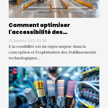
Comment optimiser
l'accessibilité des
établissements
21 janvier 2025 02:18
technologiques
L'accessibilité est un enjeu majeur dans la
conception et l'exploitation des établissements
technologiques...