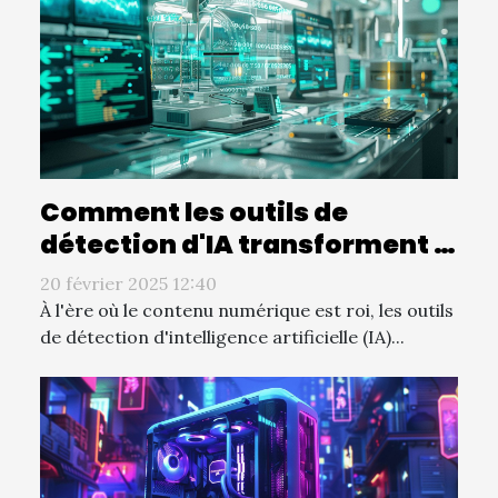
Comment les outils de
détection d'IA transforment le
paysage éditorial
20 février 2025 12:40
À l'ère où le contenu numérique est roi, les outils
de détection d'intelligence artificielle (IA)...