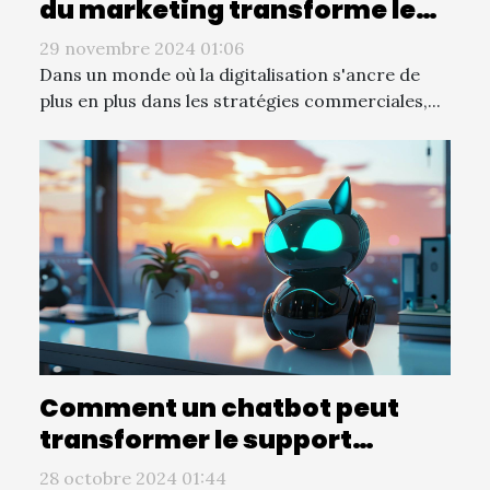
du marketing transforme les
stratégies commerciales
29 novembre 2024 01:06
Dans un monde où la digitalisation s'ancre de
plus en plus dans les stratégies commerciales,...
Comment un chatbot peut
transformer le support
technique et le helpdesk
28 octobre 2024 01:44