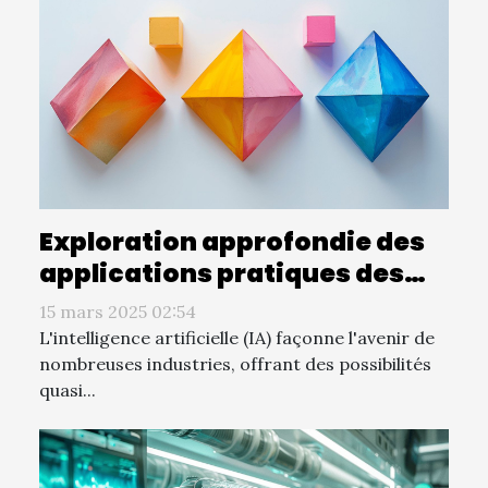
Exploration approfondie des
applications pratiques des
quatre types d'IA
15 mars 2025 02:54
L'intelligence artificielle (IA) façonne l'avenir de
nombreuses industries, offrant des possibilités
quasi...