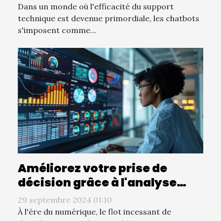
Dans un monde où l'efficacité du support
technique est devenue primordiale, les chatbots
s'imposent comme...
Améliorez votre prise de
décision grâce à l'analyse
visuelle des données
29 septembre 2024 01:10
À l'ère du numérique, le flot incessant de