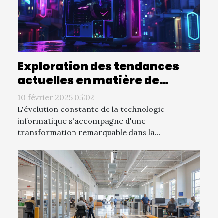
Exploration des tendances
actuelles en matière de
design de boîtiers PC et leur
10 février 2025 05:02
impact sur les performances
L'évolution constante de la technologie
informatique s'accompagne d'une
transformation remarquable dans la...